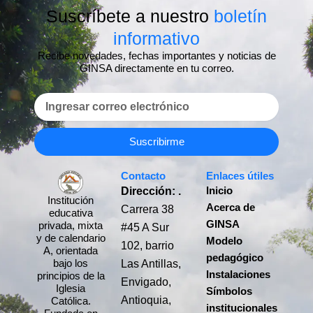
Suscríbete a nuestro
boletín
informativo
Recibe novedades, fechas importantes y noticias de
GINSA directamente en tu correo.
Email
Suscribirme
Contacto
Enlaces útiles
Dirección: .
Inicio
Institución
Acerca de
Carrera 38
educativa
GINSA
privada, mixta
#45 A Sur
y de calendario
Modelo
102, barrio
A, orientada
pedagógico
Las Antillas,
bajo los
Instalaciones
principios de la
Envigado,
Iglesia
Símbolos
Antioquia,
Católica.
institucionales