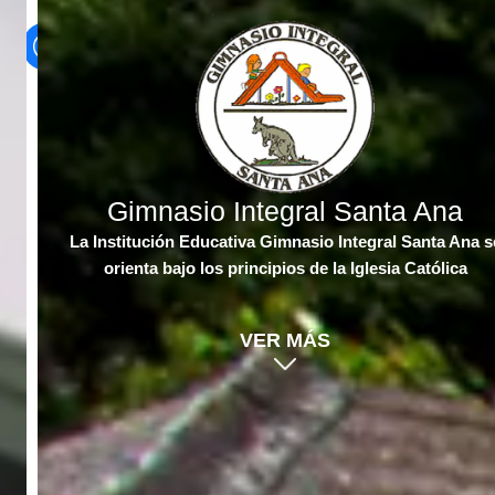
Ir
al
PORTAL DE PADRES
contenido
Gimnasio Integral Santa Ana
La Institución Educativa Gimnasio Integral Santa Ana se
orienta bajo los principios de la Iglesia Católica
VER MÁS